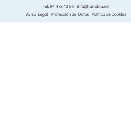
Tel: 94 472 43 66
-
info@harrobia.net
Aviso Legal
|
Protección de Datos
|
Política de Cookies