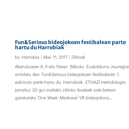
Fun&Serious bideojokoen festibalean parte
hartu du Harrobiak
by
Harrobia
|
Abe. 11, 2017
|
Zikloak
Abenduaren 8, 9 eta 10ean Bilboko Euskalduna Jauregia
antolatu den Fun&Serious bideojokoen festibalaren 7.
edizioan parte hartu du Harrobiak. ETHAZI metodologia
jarraituz 3D goi mailako zikloko ikasleek aste betean
garatutako ‘One Week Madness’ VR bideojokora...