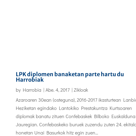
LPK diplomen banaketan parte hartu du
Harrobiak
by
Harrobia
|
Abe. 4, 2017
|
Zikloak
Azaroaren 30ean (osteguna), 2016-2017 ikasturtean Lanbi
Heziketan egindako Lantokiko Prestakuntza Kurtsoaren
diplomak banatu zituen Confebaskek Bilboko Euskalduna
Jauregian. Confebaskeko buruek zuzendu zuten 24. ekitald
honetan Unai Basurkok hitz egin zuen...