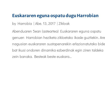
Euskararen eguna ospatu dugu Harrobian
by
Harrobia
|
Abe. 13, 2017
|
Zikloak
Abenduaren 5ean (asteartea) Euskararen eguna ospatu
genuen Harrobian heziketa zikloetako ikasle guztiekin. Are
nagusian euskararen sustapenarekin erlazionatutako bid
bat ikusi ondoren dinamika ezberdinak egin ziren taldeka
zein banaka. Besteak beste euskara...