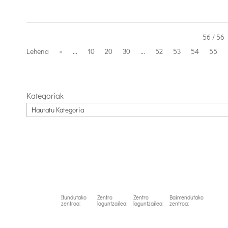
56 / 56
Lehena
«
...
10
20
30
...
52
53
54
55
Kategoriak
Itundutako
Zentro
Zentro
Baimendutako
zentroa:
laguntzailea:
laguntzailea:
zentroa: