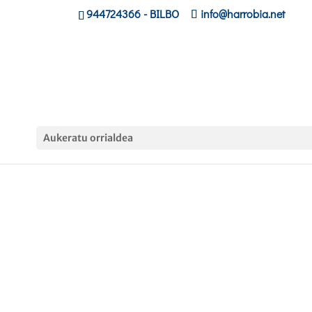
944724366
- BILBO
info@harrobia.net
Aukeratu orrialdea