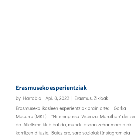
Erasmuseko esperientziak
by
Harrobia
|
Api. 8, 2022
|
Erasmus
,
Zikloak
Erasmuseko ikasleen esperientziak orain arte: Gorka
Macarro (MKT): "Nire enpresa 'Vicenza Marathon' deitze
da. Atletismo klub bat da, mundu osoan zehar maratoiak
korritzen dituzte. Batez ere, sare sozialak (Instagram eta