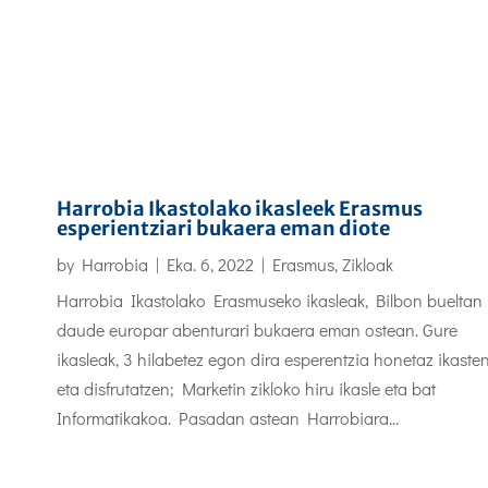
Harrobia Ikastolako ikasleek Erasmus
esperientziari bukaera eman diote
by
Harrobia
|
Eka. 6, 2022
|
Erasmus
,
Zikloak
Harrobia Ikastolako Erasmuseko ikasleak, Bilbon bueltan
daude europar abenturari bukaera eman ostean. Gure
ikasleak, 3 hilabetez egon dira esperentzia honetaz ikaste
eta disfrutatzen; Marketin zikloko hiru ikasle eta bat
Informatikakoa. Pasadan astean Harrobiara...