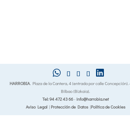
HARROBIA
. Plaza de la Cantera, 4 (entrada por calle Concepción)
Bilbao (Bizkaia).
Tel: 94 472 43 66
-
info@harrobia.net
Aviso Legal
|
Protección de Datos
|
Política de Cookies