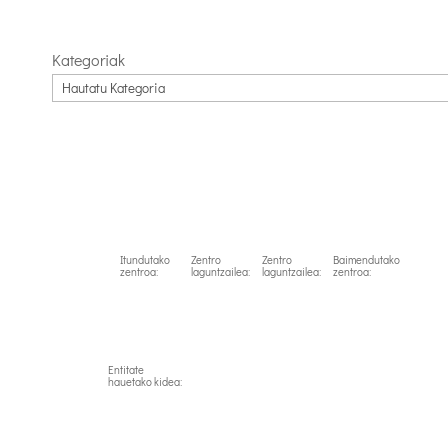
Kategoriak
Itundutako
Zentro
Zentro
Baimendutako
zentroa:
laguntzailea:
laguntzailea:
zentroa:
Entitate
hauetako kidea: