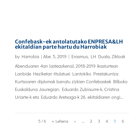
Confebask-ek antolatutako ENPRESA&LH
ekitaldian parte hartu du Harrobiak
by
Harrobia
|
Abe. 5, 2019
|
Erasmus
,
LH Duala
,
Zikloak
Abenduaren 4an (asteazkena), 2018-2019 ikasturtean
Lanbide Heziketan titulatuei Lantokiko Prestakuntza
Kurtsoaren diplomak banatu zizkien Confebaskek Bilboko
Euskalduna Jauregian. Eduardo Zubiaurre-k, Cristina
Uriarte-k eta Eduardo Aretxaga-k 26. ekitaldiaren ongi...
5 / 6
« Lehena
«
...
2
3
4
5
6