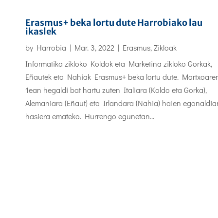
Erasmus+ beka lortu dute Harrobiako lau
ikaslek
by
Harrobia
|
Mar. 3, 2022
|
Erasmus
,
Zikloak
Informatika zikloko Koldok eta Marketina zikloko Gorkak,
Eñautek eta Nahiak Erasmus+ beka lortu dute. Martxoare
1ean hegaldi bat hartu zuten Italiara (Koldo eta Gorka),
Alemaniara (Eñaut) eta Irlandara (Nahia) haien egonaldiar
hasiera emateko. Hurrengo egunetan...