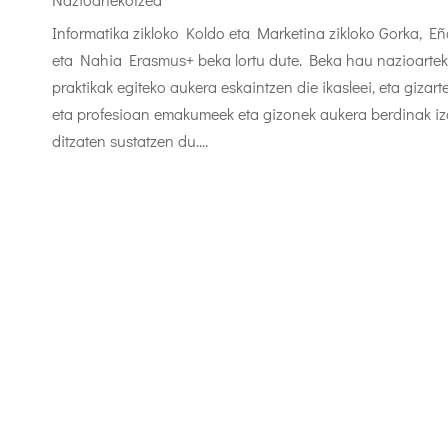
Informatika zikloko Koldo eta Marketina zikloko Gorka, Eñ
eta Nahia Erasmus+ beka lortu dute. Beka hau nazioarte
praktikak egiteko aukera eskaintzen die ikasleei, eta gizar
eta profesioan emakumeek eta gizonek aukera berdinak i
ditzaten sustatzen du....