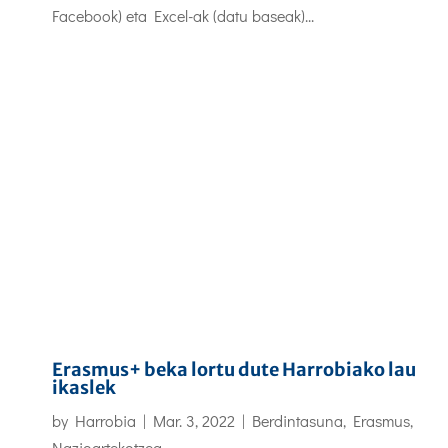
Facebook) eta Excel-ak (datu baseak)...
Erasmus+ beka lortu dute Harrobiako lau
ikaslek
by
Harrobia
|
Mar. 3, 2022
|
Berdintasuna
,
Erasmus
,
Nazioartekotzea