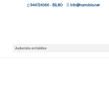
944724366
- BILBO
info@harrobia.net
Aukeratu orrialdea