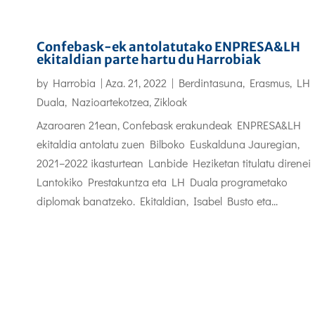
Confebask-ek antolatutako ENPRESA&LH
ekitaldian parte hartu du Harrobiak
by
Harrobia
|
Aza. 21, 2022
|
Berdintasuna
,
Erasmus
,
LH
Duala
,
Nazioartekotzea
,
Zikloak
Azaroaren 21ean, Confebask erakundeak ENPRESA&LH
ekitaldia antolatu zuen Bilboko Euskalduna Jauregian,
2021–2022 ikasturtean Lanbide Heziketan titulatu direnei
Lantokiko Prestakuntza eta LH Duala programetako
diplomak banatzeko. Ekitaldian, Isabel Busto eta...