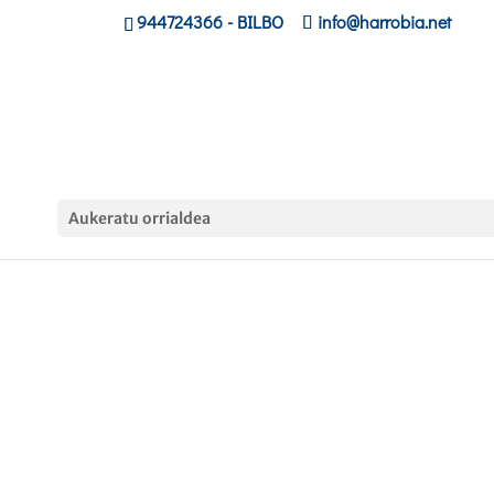
944724366
- BILBO
info@harrobia.net
Aukeratu orrialdea