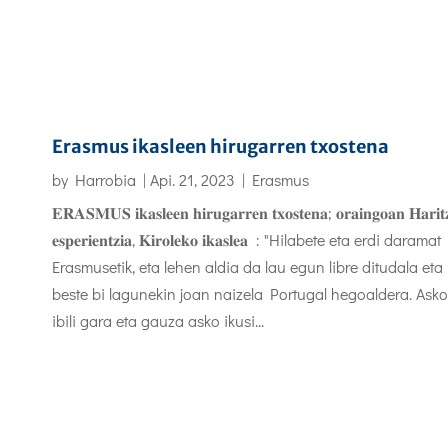
Erasmus ikasleen hirugarren txostena
by
Harrobia
|
Api. 21, 2023
|
Erasmus
𝐄𝐑𝐀𝐒𝐌𝐔𝐒 𝐢𝐤𝐚𝐬𝐥𝐞𝐞𝐧 𝐡𝐢𝐫𝐮𝐠𝐚𝐫𝐫𝐞𝐧 𝐭𝐱𝐨𝐬𝐭𝐞𝐧𝐚; 𝐨𝐫𝐚𝐢𝐧𝐠𝐨𝐚𝐧 𝐇𝐚𝐫𝐢𝐭
𝐞𝐬𝐩𝐞𝐫𝐢𝐞𝐧𝐭𝐳𝐢𝐚, 𝐊𝐢𝐫𝐨𝐥𝐞𝐤𝐨 𝐢𝐤𝐚𝐬𝐥𝐞𝐚 : "Hilabete eta erdi daramat
Erasmusetik, eta lehen aldia da lau egun libre ditudala eta
beste bi lagunekin joan naizela Portugal hegoaldera. Asko
ibili gara eta gauza asko ikusi...