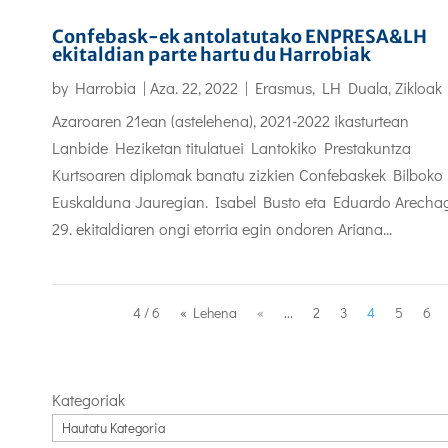
Confebask-ek antolatutako ENPRESA&LH
ekitaldian parte hartu du Harrobiak
by
Harrobia
|
Aza. 22, 2022
|
Erasmus
,
LH Duala
,
Zikloak
Azaroaren 21ean (astelehena), 2021-2022 ikasturtean
Lanbide Heziketan titulatuei Lantokiko Prestakuntza
Kurtsoaren diplomak banatu zizkien Confebaskek Bilboko
Euskalduna Jauregian. Isabel Busto eta Eduardo Arecha
29. ekitaldiaren ongi etorria egin ondoren Ariana...
4 / 6
« Lehena
«
...
2
3
4
5
6
Kategoriak