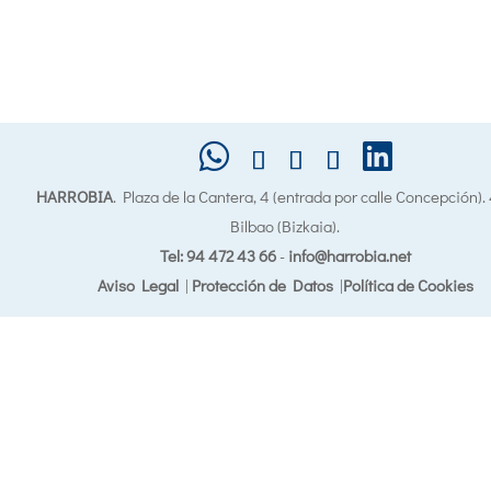
HARROBIA
. Plaza de la Cantera, 4 (entrada por calle Concepción)
Bilbao (Bizkaia).
Tel: 94 472 43 66
-
info@harrobia.net
Aviso Legal
|
Protección de Datos
|
Política de Cookies