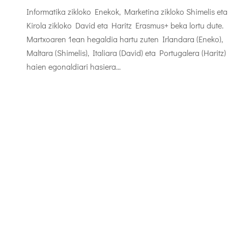
Informatika zikloko Enekok, Marketina zikloko Shimelis eta
Kirola zikloko David eta Haritz Erasmus+ beka lortu dute.
Martxoaren 1ean hegaldia hartu zuten Irlandara (Eneko),
Maltara (Shimelis), Italiara (David) eta Portugalera (Haritz)
haien egonaldiari hasiera...