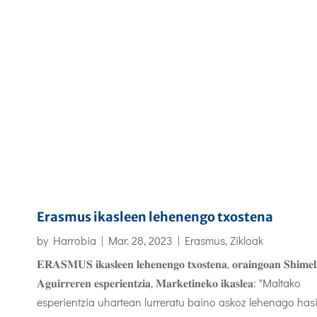
Erasmus ikasleen lehenengo txostena
by
Harrobia
|
Mar. 28, 2023
|
Erasmus
,
Zikloak
𝐄𝐑𝐀𝐒𝐌𝐔𝐒 𝐢𝐤𝐚𝐬𝐥𝐞𝐞𝐧 𝐥𝐞𝐡𝐞𝐧𝐞𝐧𝐠𝐨 𝐭𝐱𝐨𝐬𝐭𝐞𝐧𝐚, 𝐨𝐫𝐚𝐢𝐧𝐠𝐨𝐚𝐧 𝐒𝐡𝐢𝐦𝐞𝐥
𝐀𝐠𝐮𝐢𝐫𝐫𝐞𝐫𝐞𝐧 𝐞𝐬𝐩𝐞𝐫𝐢𝐞𝐧𝐭𝐳𝐢𝐚, 𝐌𝐚𝐫𝐤𝐞𝐭𝐢𝐧𝐞𝐤𝐨 𝐢𝐤𝐚𝐬𝐥𝐞𝐚: "Maltako
esperientzia uhartean lurreratu baino askoz lehenago has