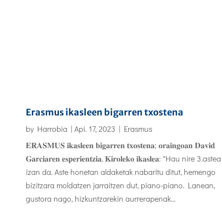
Erasmus ikasleen bigarren txostena
by
Harrobia
|
Api. 17, 2023
|
Erasmus
𝐄𝐑𝐀𝐒𝐌𝐔𝐒 𝐢𝐤𝐚𝐬𝐥𝐞𝐞𝐧 𝐛𝐢𝐠𝐚𝐫𝐫𝐞𝐧 𝐭𝐱𝐨𝐬𝐭𝐞𝐧𝐚; 𝐨𝐫𝐚𝐢𝐧𝐠𝐨𝐚𝐧 𝐃𝐚𝐯𝐢𝐝
𝐆𝐚𝐫𝐜𝐢𝐚𝐫𝐞𝐧 𝐞𝐬𝐩𝐞𝐫𝐢𝐞𝐧𝐭𝐳𝐢𝐚, 𝐊𝐢𝐫𝐨𝐥𝐞𝐤𝐨 𝐢𝐤𝐚𝐬𝐥𝐞𝐚: "Hau nire 3.astea
izan da. Aste honetan aldaketak nabaritu ditut, hemengo
bizitzara moldatzen jarraitzen dut, piano-piano. Lanean,
gustora nago, hizkuntzarekin aurrerapenak...