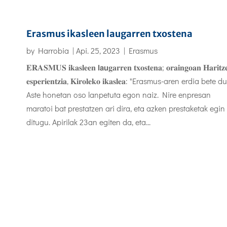
Erasmus ikasleen laugarren txostena
by
Harrobia
|
Api. 25, 2023
|
Erasmus
𝐄𝐑𝐀𝐒𝐌𝐔𝐒 𝐢𝐤𝐚𝐬𝐥𝐞𝐞𝐧 𝗹𝗮𝘂𝐠𝐚𝐫𝐫𝐞𝐧 𝐭𝐱𝐨𝐬𝐭𝐞𝐧𝐚; 𝐨𝐫𝐚𝐢𝐧𝐠𝐨𝐚𝐧 𝐇𝐚𝐫𝐢𝐭𝐳
𝐞𝐬𝐩𝐞𝐫𝐢𝐞𝐧𝐭𝐳𝐢𝐚, 𝐊𝐢𝐫𝐨𝐥𝐞𝐤𝐨 𝐢𝐤𝐚𝐬𝐥𝐞𝐚: "Erasmus-aren erdia bete du
Aste honetan oso lanpetuta egon naiz. Nire enpresan
maratoi bat prestatzen ari dira, eta azken prestaketak egin
ditugu. Apirilak 23an egiten da, eta...