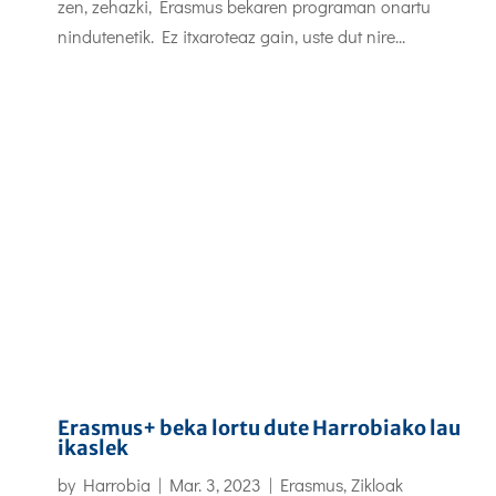
zen, zehazki, Erasmus bekaren programan onartu
nindutenetik. Ez itxaroteaz gain, uste dut nire...
Erasmus+ beka lortu dute Harrobiako lau
ikaslek
by
Harrobia
|
Mar. 3, 2023
|
Erasmus
,
Zikloak