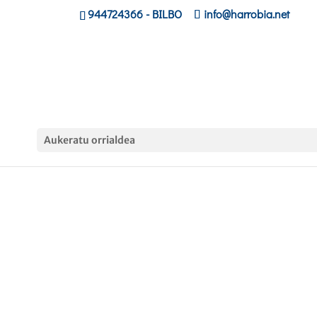
944724366
- BILBO
info@harrobia.net
Aukeratu orrialdea