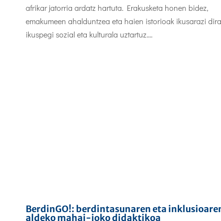
afrikar jatorria ardatz hartuta. Erakusketa honen bidez,
emakumeen ahalduntzea eta haien istorioak ikusarazi dira
ikuspegi sozial eta kulturala uztartuz....
BerdinGO!: berdintasunaren eta inklusioare
aldeko mahai-joko didaktikoa