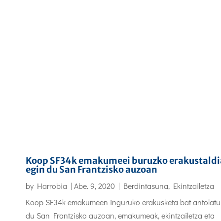
Koop SF34k emakumeei buruzko erakustaldi
egin du San Frantzisko auzoan
by
Harrobia
|
Abe. 9, 2020
|
Berdintasuna
,
Ekintzailetza
Koop SF34k emakumeen inguruko erakusketa bat antolatu
du San Frantzisko auzoan, emakumeak, ekintzailetza eta