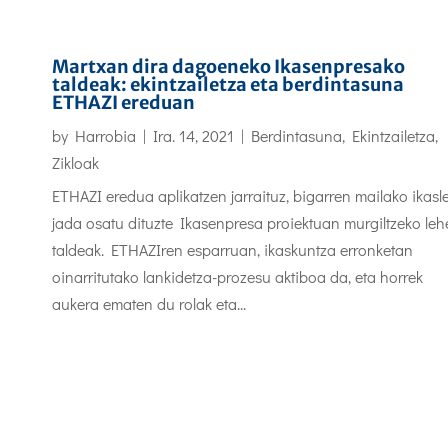
Martxan dira dagoeneko Ikasenpresako
taldeak: ekintzailetza eta berdintasuna
ETHAZI ereduan
by
Harrobia
|
Ira. 14, 2021
|
Berdintasuna
,
Ekintzailetza
,
Zikloak
ETHAZI eredua aplikatzen jarraituz, bigarren mailako ikasl
jada osatu dituzte Ikasenpresa proiektuan murgiltzeko le
taldeak. ETHAZIren esparruan, ikaskuntza erronketan
oinarritutako lankidetza-prozesu aktiboa da, eta horrek
aukera ematen du rolak eta...