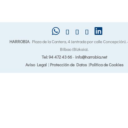
HARROBIA
. Plaza de la Cantera, 4 (entrada por calle Concepción)
Bilbao (Bizkaia).
Tel: 94 472 43 66
-
info@harrobia.net
Aviso Legal
|
Protección de Datos
|
Política de Cookies