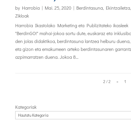
by
Harrobia
|
Mai. 25, 2020
|
Berdintasuna
,
Ekintzailetza
,
Zikloak
Harrobia Ikastolako Marketing eta Publizitateko ikasleek
"BerdinGO!" mahai-jokoa sortu dute, euskaraz eta inklusib
den jolas didaktikoa, berdintasuna lantzea helburu duena,
eta gizon eta emakumeen arteko berdintasunaren garrant
azpimarratzen duena. Jokoa 8...
2 / 2
«
1
Kategoriak