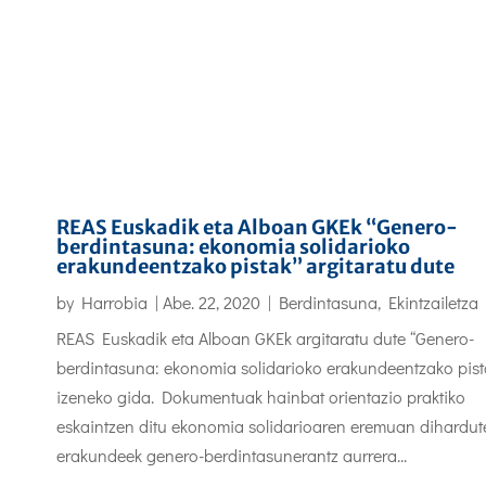
REAS Euskadik eta Alboan GKEk “Genero-
berdintasuna: ekonomia solidarioko
erakundeentzako pistak” argitaratu dute
by
Harrobia
|
Abe. 22, 2020
|
Berdintasuna
,
Ekintzailetza
REAS Euskadik eta Alboan GKEk argitaratu dute “Genero-
berdintasuna: ekonomia solidarioko erakundeentzako pist
izeneko gida. Dokumentuak hainbat orientazio praktiko
eskaintzen ditu ekonomia solidarioaren eremuan dihardut
erakundeek genero-berdintasunerantz aurrera...