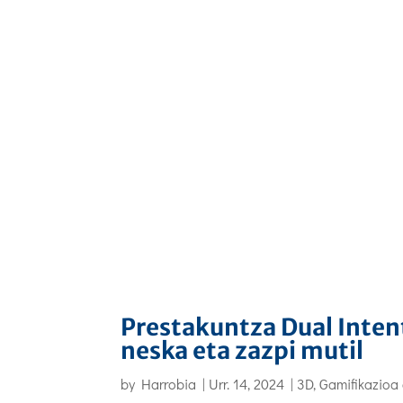
Prestakuntza Dual Intent
neska eta zazpi mutil
by
Harrobia
|
Urr. 14, 2024
|
3D, Gamifikazioa