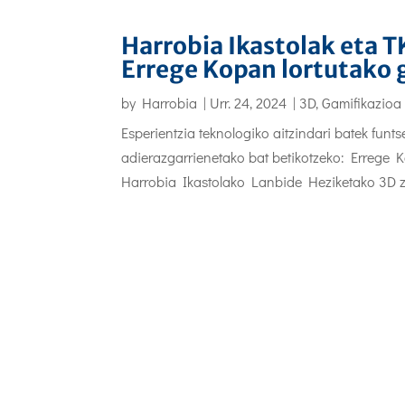
Harrobia Ikastolak eta 
Errege Kopan lortutako 
by
Harrobia
|
Urr. 24, 2024
|
3D, Gamifikazioa
Esperientzia teknologiko aitzindari batek funt
adierazgarrienetako bat betikotzeko: Erreg
Harrobia Ikastolako Lanbide Heziketako 3D zi