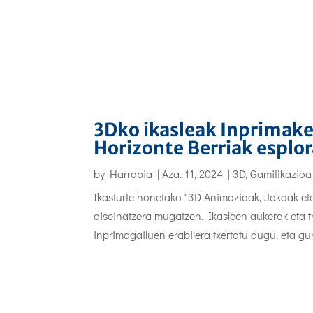
3Dko ikasleak Inprimake
Horizonte Berriak esplo
by
Harrobia
|
Aza. 11, 2024
|
3D, Gamifikazioa
Ikasturte honetako "3D Animazioak, Jokoak eta
diseinatzera mugatzen. Ikasleen aukerak eta
inprimagailuen erabilera txertatu dugu, eta gure