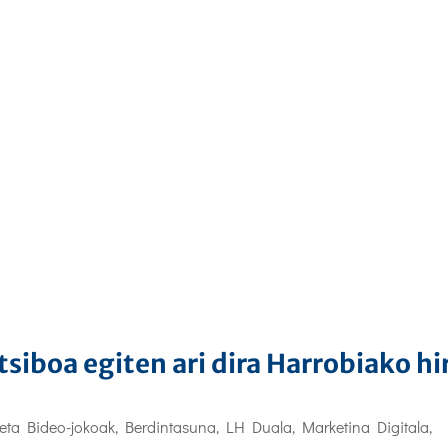
siboa egiten ari dira Harrobiako hi
 eta Bideo-jokoak
,
Berdintasuna
,
LH Duala
,
Marketina Digitala
,