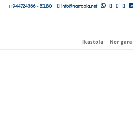
944724366
- BILBO
info@harrobia.net
Ikastola
Nor gara