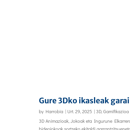
Gure 3Dko ikasleak gara
by
Harrobia
|
Urt. 29, 2025
|
3D, Gamifikazioa
3D Animazioak, Jokoak eta Ingurune Elkarrer
bideojokoak sortzeko ekitaldi garrantzitsueneta