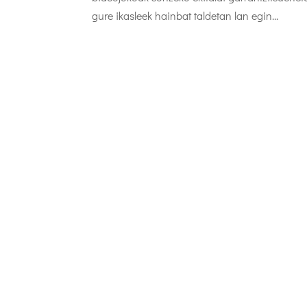
gure ikasleek hainbat taldetan lan egin...