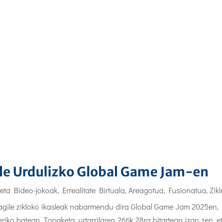
ile Urdulizko Global Game Jam-en
 eta Bideo-jokoak
,
Errealitate Birtuala, Areagotua, Fusionatua
,
Zik
agile zikloko ikasleak nabarmendu dira Global Game Jam 2025en,
riko batean. Topaketa, urtarrilaren 26tik 28ra bitartean izan zen, e