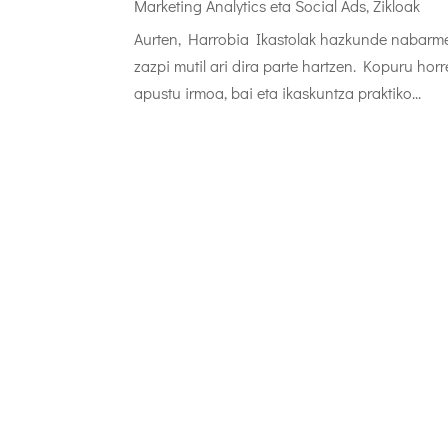
Marketing Analytics eta Social Ads
,
Zikloak
Aurten, Harrobia Ikastolak hazkunde nabarme
zazpi mutil ari dira parte hartzen. Kopuru ho
apustu irmoa, bai eta ikaskuntza praktiko...