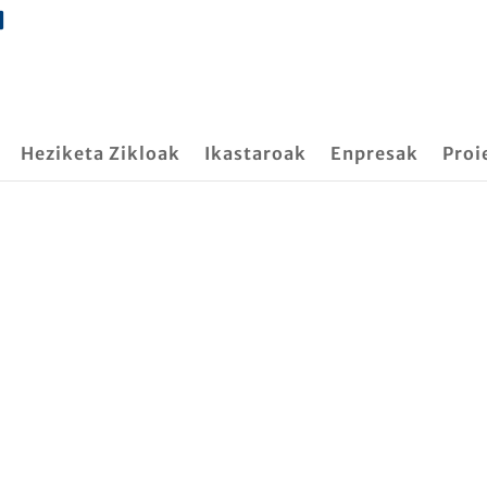
Heziketa Zikloak
Ikastaroak
Enpresak
Proi