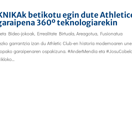
TKNIKAk betikotu egin dute Athletic
garaipena 360º teknologiarekin
 eta Bideo-jokoak
,
Errealitate Birtuala, Areagotua, Fusionatua
sezko garrantzia izan du Athletic Club-en historia modernoaren une
e Kopako garaipenaren ospakizuna. #AnderMendia eta #JosuCobelo
kloko...