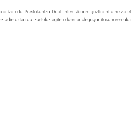
na izan du Prestakuntza Dual Intentsiboan: guztira hiru neska e
rrek adierazten du ikastolak egiten duen enplegagarritasunaren ald