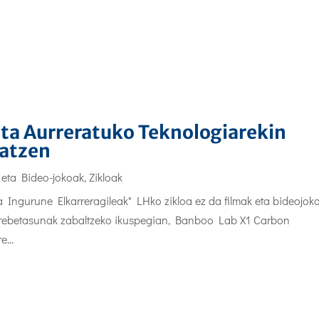
ta Aurreratuko Teknologiarekin
ratzen
 eta Bideo-jokoak
,
Zikloak
 Ingurune Elkarreragileak" LHko zikloa ez da filmak eta bideojok
 trebetasunak zabaltzeko ikuspegian, Banboo Lab X1 Carbon
...