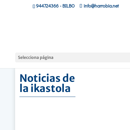
944724366
- BILBO
info@harrobia.net
Hasiera
»
Noticias de la ikastola
Selecciona página
Noticias de
la ikastola
Alumnos de deporte de Harrobia
en las Bardenas
May. 27, 2013