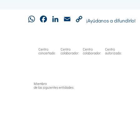
WhatsApp
Facebook
LinkedIn
Email
Copy
¡Ayúdanos a difundirlo!
Link
Centro
Centro
Centro
Centro
concertado:
colaborador:
colaborador:
autorizado:
Miembro
de las siguientes entidades: