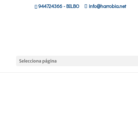
944724366
- BILBO
info@harrobia.net
Selecciona página