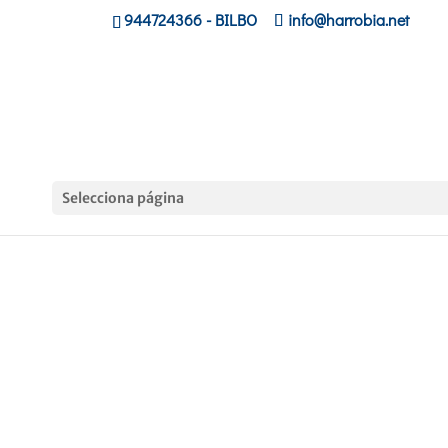
944724366
- BILBO
info@harrobia.net
Selecciona página