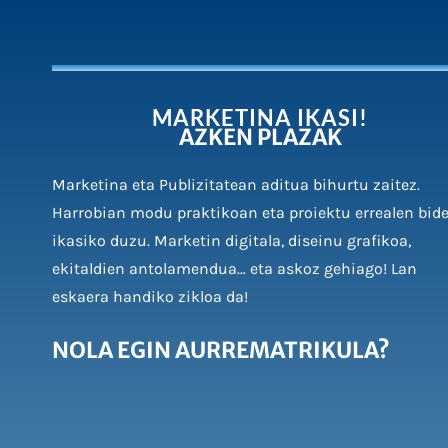
MARKETINA IKASI!
AZKEN PLAZAK
Marketina eta Publizitatean aditua bihurtu zaitez.
Harrobian modu praktikoan eta proiektu errealen bid
ikasiko duzu. Marketin digitala, diseinu grafikoa,
ekitaldien antolamendua… eta askoz gehiago! Lan
eskaera handiko zikloa da!
NOLA EGIN AURREMATRIKULA?
Presentzialki Harrobian AURRETIKO HITZORD
hartuz. HEMENTXE KLIKATUZ!
Online IKASGUNEA plataformaren bitartez.