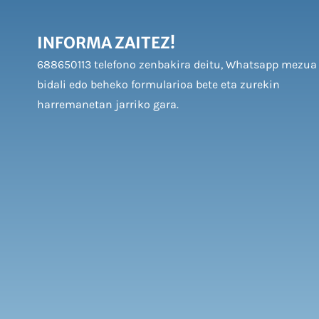
HEMENTXE KLIKATUZ!
INFORMA ZAITEZ!
688650113 telefono zenbakira deitu, Whatsapp mezua
bidali edo beheko formularioa bete eta zurekin
harremanetan jarriko gara.
Babes politikak onartzen ditut.
BIDALI